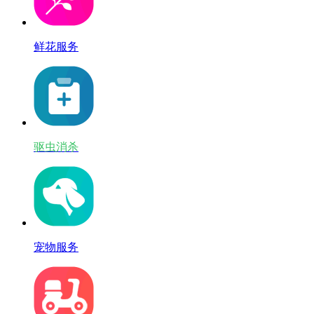
鲜花服务
驱虫消杀
宠物服务