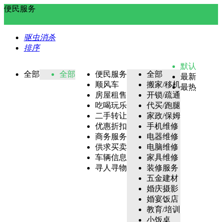
便民服务
驱虫消杀
排序
默认
全部
全部
便民服务
全部
最新
顺风车
搬家/移机
最热
房屋租售
开锁/疏通
吃喝玩乐
代买/跑腿
二手转让
家政/保姆
优惠折扣
手机维修
商务服务
电器维修
供求买卖
电脑维修
车辆信息
家具维修
寻人寻物
装修服务
五金建材
婚庆摄影
婚宴饭店
教育/培训
小饭桌