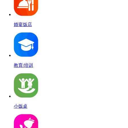
婚宴饭店
教育/培训
小饭桌