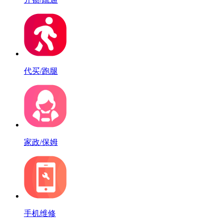
代买/跑腿
家政/保姆
手机维修