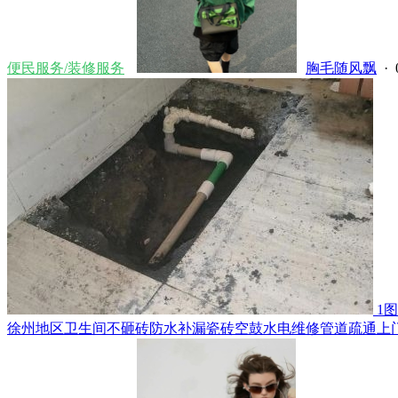
便民服务/装修服务
胸毛随风飘
· 
1图
徐州地区卫生间不砸砖防水补漏瓷砖空鼓水电维修管道疏通上门.