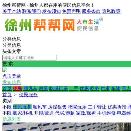
徐州帮帮网 - 徐州人都在用的便民信息平台！
关于本站
联系我们
发布须知
免责声明
服务条款
隐私政策
分类信息
分类信息
头条文章
搜 索
点击登录
发布信息
首页
便民
顺风车
房屋
吃喝玩乐
二手
优惠
商务
供求
车辆
寻人
首页
>
便民服务
类别：
不限
便民服务
顺风车
房屋租售
吃喝玩乐
二手转让
优惠折扣
不限
搬家/移机
开锁/疏通
代买/跑腿
家政/保姆
手机维修
电器维
信息列表