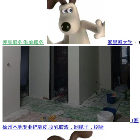
便民服务/装修服务
家里蹲大学
· 
1图
徐州本地专业铲墙皮.喷乳胶漆，刮腻子，刷墙