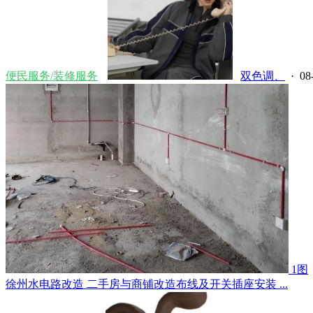
便民服务/装修服务
双色调、
· 08
1图
徐州水电路改造 二手房与商铺改造布线及开关插座安装 ...