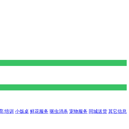
育/培训
小饭桌
鲜花服务
驱虫消杀
宠物服务
同城送货
其它信息