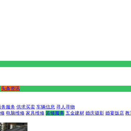
头条资讯
商务服务
供求买卖
车辆信息
寻人寻物
修
电脑维修
家具维修
装修服务
五金建材
婚庆摄影
婚宴饭店
教