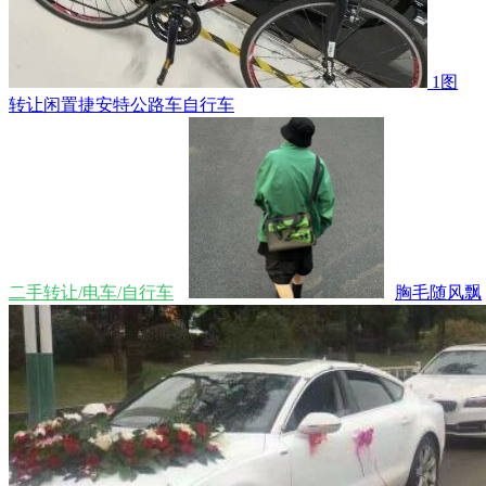
1图
转让闲置捷安特公路车自行车
二手转让/电车/自行车
胸毛随风飘