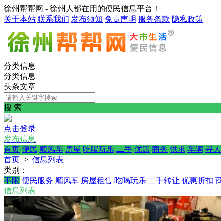
徐州帮帮网 - 徐州人都在用的便民信息平台！
关于本站
联系我们
发布须知
免责声明
服务条款
隐私政策
分类信息
分类信息
头条文章
搜 索
点击登录
发布信息
首页
便民
顺风车
房屋
吃喝玩乐
二手
优惠
商务
供求
车辆
寻人
首页
>
信息列表
类别：
不限
便民服务
顺风车
房屋租售
吃喝玩乐
二手转让
优惠折扣
信息列表