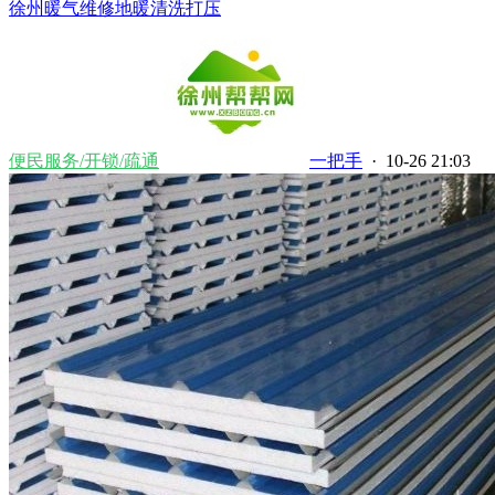
徐州暖气维修地暖清洗打压
便民服务/开锁/疏通
一把手
· 10-26 21:03