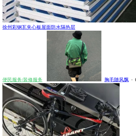
徐州彩钢瓦夹心板屋面防水隔热层
便民服务/装修服务
胸毛随风飘
· 