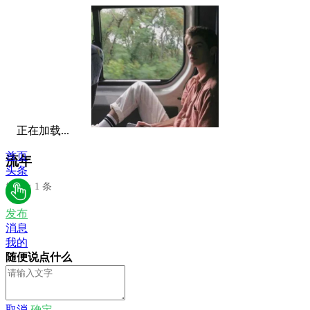
正在加载...
首页
流年
头条
发布：1 条
发布
消息
我的
随便说点什么
取消
确定