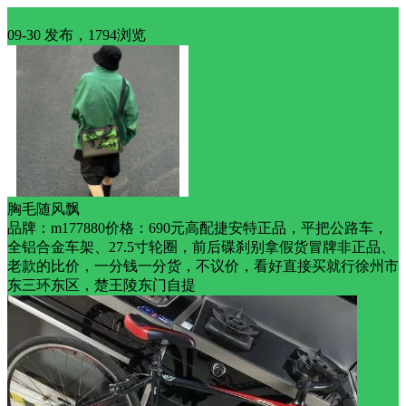
电车/自行车
09-30 发布，1794浏览
胸毛随风飘
品牌：m177880价格：690元高配捷安特正品，平把公路车，
全铝合金车架、27.5寸轮圈，前后碟刹别拿假货冒牌非正品、
老款的比价，一分钱一分货，不议价，看好直接买就行徐州市
东三环东区，楚王陵东门自提