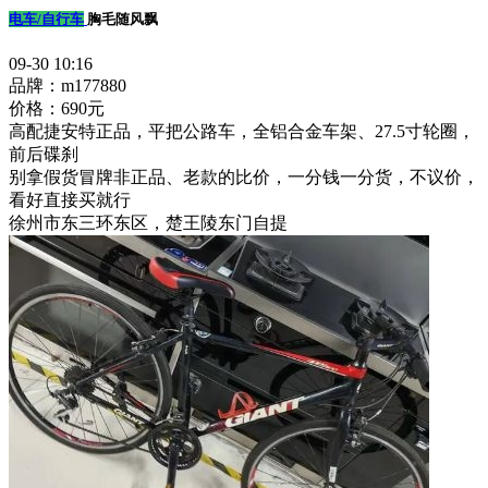
电车/自行车
胸毛随风飘
09-30 10:16
品牌：m177880
价格：690元
高配捷安特正品，平把公路车，全铝合金车架、27.5寸轮圈，
前后碟刹
别拿假货冒牌非正品、老款的比价，一分钱一分货，不议价，
看好直接买就行
徐州市东三环东区，楚王陵东门自提