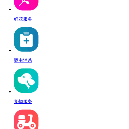
鲜花服务
驱虫消杀
宠物服务