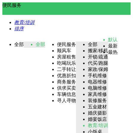
便民服务
教育/培训
排序
默认
全部
全部
便民服务
全部
最新
顺风车
搬家/移机
最热
房屋租售
开锁/疏通
吃喝玩乐
代买/跑腿
二手转让
家政/保姆
优惠折扣
手机维修
商务服务
电器维修
供求买卖
电脑维修
车辆信息
家具维修
寻人寻物
装修服务
五金建材
婚庆摄影
婚宴饭店
教育/培训
小饭桌