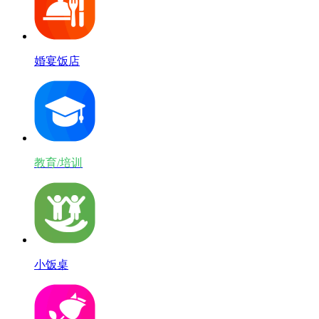
婚宴饭店
教育/培训
小饭桌