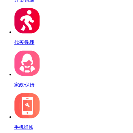
代买/跑腿
家政/保姆
手机维修