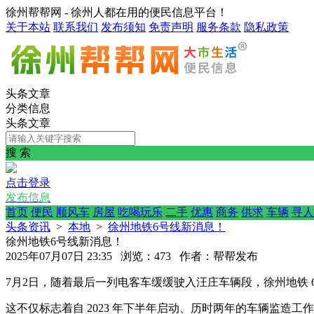
徐州帮帮网 - 徐州人都在用的便民信息平台！
关于本站
联系我们
发布须知
免责声明
服务条款
隐私政策
头条文章
分类信息
头条文章
搜 索
点击登录
发布信息
首页
便民
顺风车
房屋
吃喝玩乐
二手
优惠
商务
供求
车辆
寻人
头条资讯
>
本地
>
徐州地铁6号线新消息！
徐州地铁6号线新消息！
2025年07月07日 23:35 浏览：473 作者：帮帮发布
7月2日，随着最后一列电客车缓缓驶入汪庄车辆段，徐州地铁 6
这不仅标志着自 2023 年下半年启动、历时两年的车辆监造