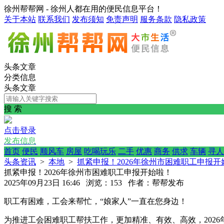
徐州帮帮网 - 徐州人都在用的便民信息平台！
关于本站
联系我们
发布须知
免责声明
服务条款
隐私政策
头条文章
分类信息
头条文章
搜 索
点击登录
发布信息
首页
便民
顺风车
房屋
吃喝玩乐
二手
优惠
商务
供求
车辆
寻人
头条资讯
>
本地
>
抓紧申报！2026年徐州市困难职工申报开
抓紧申报！2026年徐州市困难职工申报开始啦！
2025年09月23日 16:46 浏览：153 作者：帮帮发布
职工有困难，工会来帮忙，“娘家人”一直在您身边！
为推进工会困难职工帮扶工作，更加精准、有效、高效，202