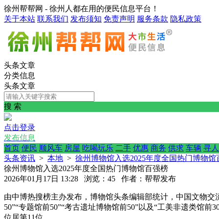
徐州帮帮网 - 徐州人都在用的便民信息平台！
关于本站
联系我们
发布须知
免责声明
服务条款
隐私政策
头条文章
分类信息
头条文章
搜 索
点击登录
发布信息
首页
便民
顺风车
房屋
吃喝玩乐
二手
优惠
商务
供求
车辆
寻人
头条资讯
>
本地
>
徐州博物馆入选2025年度全国热门博物馆
徐州博物馆入选2025年度全国热门博物馆百强榜
2026年01月17日 13:28 浏览：45 作者：帮帮发布
由中博热搜榜主办发布，博物馆头条编辑部统计，中国文物交流中心
50”“专题馆前50”“考古遗址博物馆前50”以及“工美非遗类馆
位居第11位。