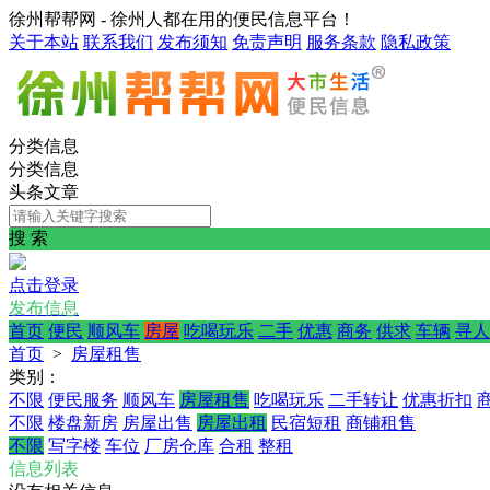
徐州帮帮网 - 徐州人都在用的便民信息平台！
关于本站
联系我们
发布须知
免责声明
服务条款
隐私政策
分类信息
分类信息
头条文章
搜 索
点击登录
发布信息
首页
便民
顺风车
房屋
吃喝玩乐
二手
优惠
商务
供求
车辆
寻人
首页
>
房屋租售
类别：
不限
便民服务
顺风车
房屋租售
吃喝玩乐
二手转让
优惠折扣
不限
楼盘新房
房屋出售
房屋出租
民宿短租
商铺租售
不限
写字楼
车位
厂房仓库
合租
整租
信息列表