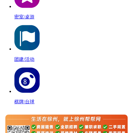
密室/桌游
团建/活动
棋牌/台球