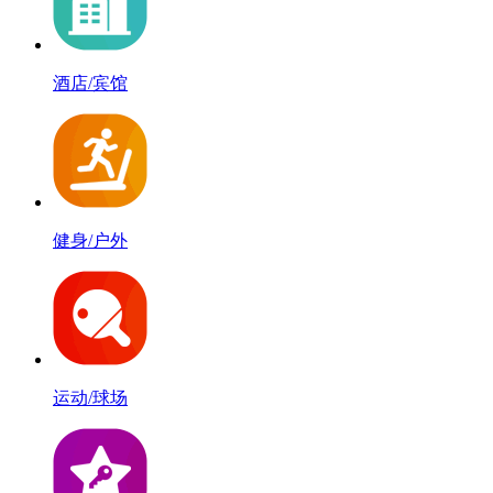
酒店/宾馆
健身/户外
运动/球场