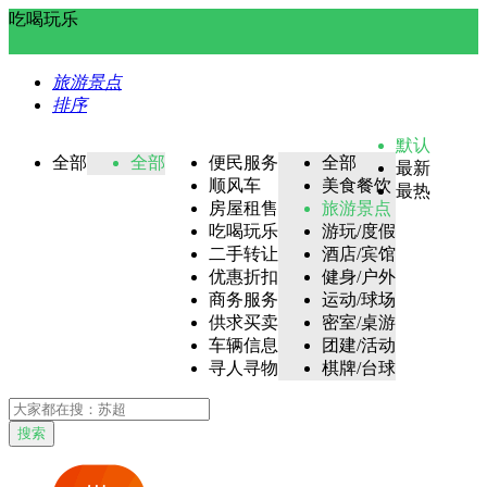
吃喝玩乐
旅游景点
排序
默认
全部
全部
便民服务
全部
最新
顺风车
美食餐饮
最热
房屋租售
旅游景点
吃喝玩乐
游玩/度假
二手转让
酒店/宾馆
优惠折扣
健身/户外
商务服务
运动/球场
供求买卖
密室/桌游
车辆信息
团建/活动
寻人寻物
棋牌/台球
搜索